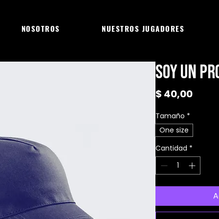
NOSOTROS
NUESTROS JUGADORES
Soy un pr
Preci
$ 40,00
Tamaño
*
One size
Cantidad
*
A